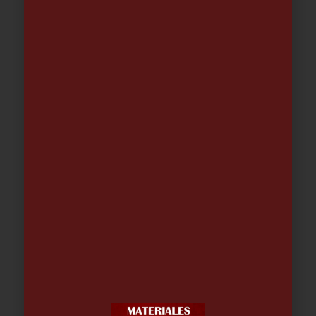
Barbacoa Carbón Vegetal y Leña
Mod. BV-11
320.00
€
Racor GRIFO HEMBRA 2 ó 4 VIAS