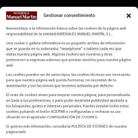
CONTACTO
Gestionar consentimiento
info@materialesmanuelmartin.com
Bienvenida/o a la información básica sobre las cookies de la página web
921 57 52 29
responsabilidad de la entidad:MATERIALES MANUEL MARTÍN, S.L.
618 59 79 72 (Solo WhatsApp)
Una cookie o galleta informática es un pequeño archivo de información
Materiales Manuel Martín Ctra.
que se guarda en tu ordenador, “smartphone” o tableta cada vez que
Turégano-Navas de Oro, 47, 40280
visitas nuestra página web. Algunas cookies son nuestras y otras
pertenecen a empresas externas que prestan servicios para nuestra página
Navalmanzano, Segovia, ESPAÑA
web.
Las cookies pueden ser de varios tipos: las cookies técnicas son necesarias
para que nuestra página web pueda funcionar, no necesitan de tu
autorización y son las únicas que tenemos activadas por defecto.
El resto de cookies sirven para mejorar nuestra página, para personalizarla
en base a tus preferencias, o para poder mostrarte publicidad ajustada a
tus búsquedas, gustos e intereses personales. Puedes aceptar todas estas
cookies pulsando el botón ACEPTAR o configurarlas o rechazar su uso
clicando en el apartado CONFIGURACIÓN DE COOKIES.
Materiales Manuel Martín © 2026 |
Si quieres más información, consulta la POLÍTICA DE COOKIES de nuestra
Desarrollado por
Quick Click Spain S.L.
página web.