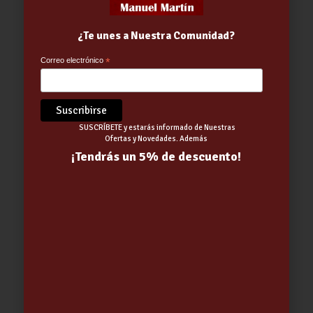
PREMIUM
8.30
€
-
14.06
€
¿Te unes a Nuestra Comunidad?
Correo electrónico
*
SUSCRÍBETE y estarás informado de Nuestras
Ofertas y Novedades. Además
¡Tendrás un 5% de descuento!
KIT MANTENIMIENTO
LIMPIAFONDOS C/ MANGO