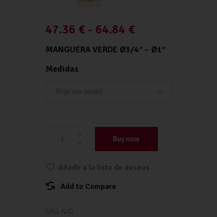
47.36
€
-
64.84
€
MANGUERA VERDE Ø3/4″ – Ø1″
Medidas
Manguera VERDE Ø3/4" - Ø1" cantidad
Buy now
Añadir a la lista de deseos
Add to Compare
SKU:
N/D