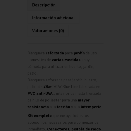
s
o
er
a
l
p
Descripción
A
o
m
ar
Información adicional
p
k
tir
Valoraciones (0)
p
Manguera
reforzada
para
jardín
de uso
domestico de
varias medidas
, muy
cómoda para utilizar en huerto, jardín,
patio.
Manguera reforzada para jardín, huerto,
patio de
15m
TATAY Blue Line fabricada en
PVC anti-UVA
., interior de malla trenzada
de hilo de poliéster para una
mayor
resistencia
a la
torsión
y a la
intemperie
.
Kit completo
que incluye todos los
accesorios necesarios para comenzar de
inmediato.
Conectores, pistola de riego