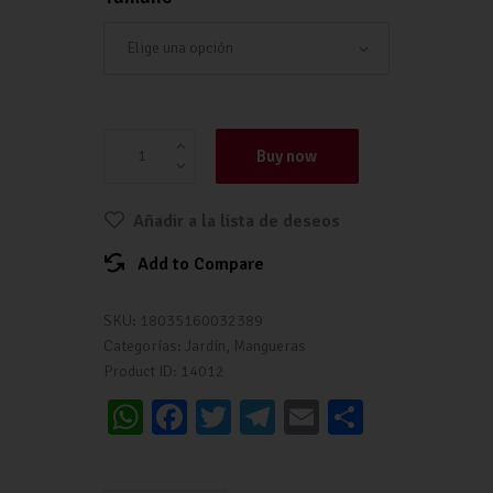
MANGUERA PARA JARDÍN con Kit Ø5/8" 15 m
m / 20 m / 25 m | TATAY cantidad
Buy now
Añadir a la lista de deseos
Add to Compare
SKU:
18035160032389
Categorías:
Jardín
,
Mangueras
Product ID:
14012
W
Fa
T
Te
E
C
h
ce
wi
le
m
o
at
b
tt
gr
ai
m