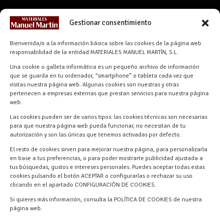
CONTACTO
Gestionar consentimiento
info@materialesmanuelmartin.com
Bienvenida/o a la información básica sobre las cookies de la página web
921 57 52 29
responsabilidad de la entidad:MATERIALES MANUEL MARTÍN, S.L.
618 59 79 72 (Solo WhatsApp)
Una cookie o galleta informática es un pequeño archivo de información
que se guarda en tu ordenador, “smartphone” o tableta cada vez que
Materiales Manuel Martín Ctra.
visitas nuestra página web. Algunas cookies son nuestras y otras
Turégano-Navas de Oro, 47, 40280
pertenecen a empresas externas que prestan servicios para nuestra página
Navalmanzano, Segovia, ESPAÑA
web.
Las cookies pueden ser de varios tipos: las cookies técnicas son necesarias
para que nuestra página web pueda funcionar, no necesitan de tu
autorización y son las únicas que tenemos activadas por defecto.
El resto de cookies sirven para mejorar nuestra página, para personalizarla
en base a tus preferencias, o para poder mostrarte publicidad ajustada a
tus búsquedas, gustos e intereses personales. Puedes aceptar todas estas
cookies pulsando el botón ACEPTAR o configurarlas o rechazar su uso
clicando en el apartado CONFIGURACIÓN DE COOKIES.
Materiales Manuel Martín © 2026 |
Si quieres más información, consulta la POLÍTICA DE COOKIES de nuestra
Desarrollado por
Quick Click Spain S.L.
página web.