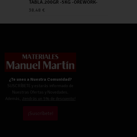
TABLA.200GR -5KG -OREWORK-
38.48
€
¿Te unes a Nuestra Comunidad?
SUSCRÍBETE y estarás informado de
Nuestras Ofertas y Novedades.
Además,
¡tendrás un 5% de descuento!
¡Suscríbete!