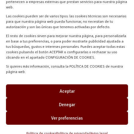
pertenecen a empresas externas que prestan servicios para nuestra página
Navalmanzano, Segovia, ESPAÑA
web.
Las cookies pueden ser de varios tipos: las cookies técnicas son necesarias
para que nuestra página web pueda funcionar, no necesitan de tu
autorización y son las únicas que tenemos activadas por defecto.
El resto de cookies sirven para mejorar nuestra página, para personalizarla
en base a tus preferencias, o para poder mostrarte publicidad ajustada a
tus búsquedas, gustos e intereses personales. Puedes aceptar todas estas
cookies pulsando el botón ACEPTAR o configurarlas o rechazar su uso
clicando en el apartado CONFIGURACIÓN DE COOKIES.
Materiales Manuel Martín © 2026 |
Si quieres más información, consulta la POLÍTICA DE COOKIES de nuestra
Desarrollado por
Quick Click Spain S.L.
página web.
Aceptar
Denegar
Ver preferencias
Política de cookies
Política de privacidad
Aviso legal