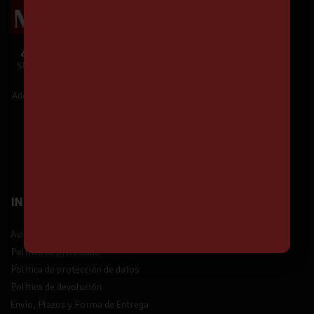
¿Te unes a Nuestra Comunidad?
SUSCRÍBETE y estarás informado de
Nuestras Ofertas y Novedades.
Además,
¡tendrás un 5% de descuento!
¡Suscríbete!
INFORMACIÓN
Aviso legal
Política de privacidad
Política de protección de datos
Política de devolución
Envío, Plazos y Forma de Entrega