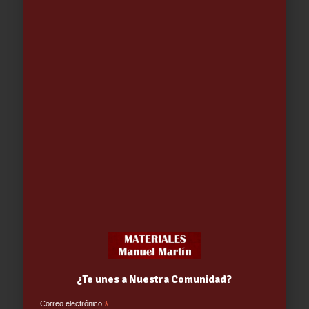
Pértiga Aluminio Tipo A 360cm
19.60
€
¿Te unes a Nuestra Comunidad?
Correo electrónico
*