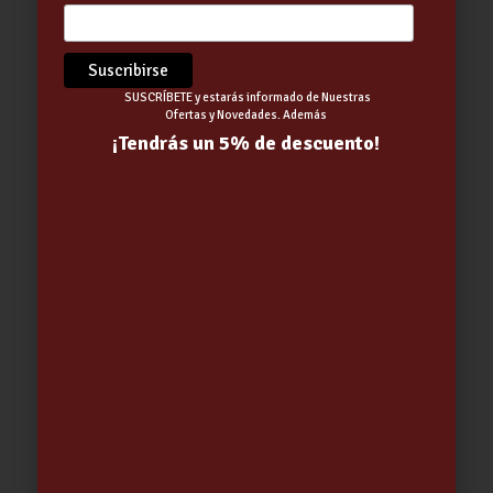
SUSCRÍBETE y estarás informado de Nuestras
Ofertas y Novedades. Además
¡Tendrás un 5% de descuento!
Cloro grano mantenimiento 5Kg
(CLG)
29.95
€