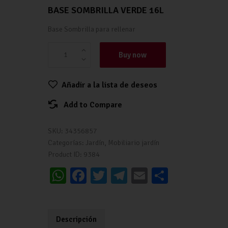
BASE SOMBRILLA VERDE 16L
Base Sombrilla para rellenar
Buy now
Añadir a la lista de deseos
Add to Compare
SKU:
34356857
Categorías:
Jardín
,
Mobiliario jardín
Product ID:
9384
W
Fa
T
Te
E
C
h
ce
wi
le
m
o
at
b
tt
gr
ai
m
s
o
er
a
l
p
Descripción