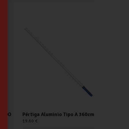
UIDO
Pértiga Aluminio Tipo A 360cm
19.60
€