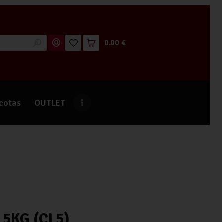
0.00 €
cotas
OUTLET
 5KG (CL5)