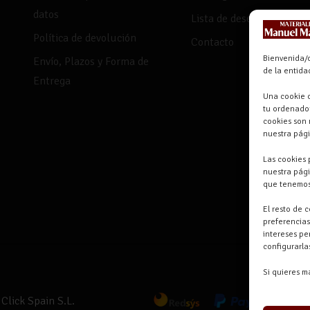
datos
Lista de deseos
Política de devolución
Contacto
Bienvenida/o
Envío, Plazos y Forma de
de la entid
Entrega
Una cookie o
tu ordenador
cookies son 
nuestra pág
Las cookies 
nuestra pági
que tenemos
El resto de 
preferencias
intereses pe
configurarl
Si quieres m
Click Spain S.L.