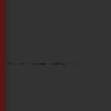
r
r
l para el mantenimiento completo del agua de la