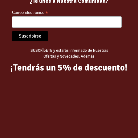
Related products
¿Te unes a Nuestra Comunidad?
Correo electrónico
*
SUSCRÍBETE y estarás informado de Nuestras
Ofertas y Novedades. Además
¡Tendrás un 5% de descuento!
ALGAS PARA PISCINAS
INCREMENTADOR PH+ LIQ
) 5L LARGA DURACION
PISCINA 5L
LLANTADOR
15.25
€