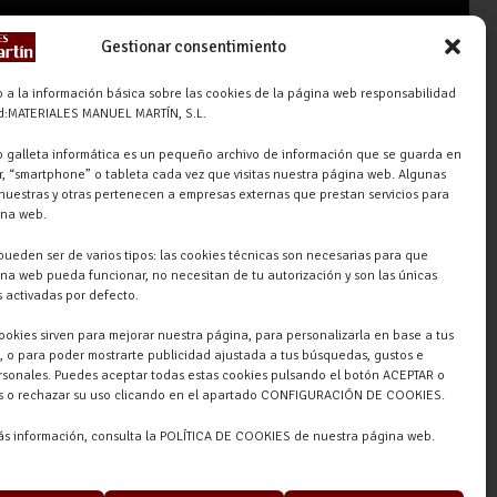
618 59 79 72 (Solo WhatsApp)
Gestionar consentimiento
Materiales Manuel Martín Ctra.
Turégano-Navas de Oro, 47,
 a la información básica sobre las cookies de la página web responsabilidad
ad:MATERIALES MANUEL MARTÍN, S.L.
40280 Navalmanzano, Segovia,
ESPAÑA
 galleta informática es un pequeño archivo de información que se guarda en
, “smartphone” o tableta cada vez que visitas nuestra página web. Algunas
nuestras y otras pertenecen a empresas externas que prestan servicios para
ina web.
pueden ser de varios tipos: las cookies técnicas son necesarias para que
na web pueda funcionar, no necesitan de tu autorización y son las únicas
 activadas por defecto.
cookies sirven para mejorar nuestra página, para personalizarla en base a tus
, o para poder mostrarte publicidad ajustada a tus búsquedas, gustos e
rsonales. Puedes aceptar todas estas cookies pulsando el botón ACEPTAR o
as o rechazar su uso clicando en el apartado CONFIGURACIÓN DE COOKIES.
ás información, consulta la POLÍTICA DE COOKIES de nuestra página web.