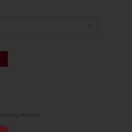
Mini cantidad
ento Seco
,
Mascotas