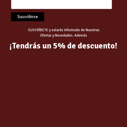
ain Free Cordero Mini
nso
hipoalergénico
especial para las
razas pequeñas
con alergias
SUSCRÍBETE y estarás informado de Nuestras
Ofertas y Novedades. Además
nutricional cocinado con
carne fresca de cordero, frutas y ver
¡Tendrás un 5% de descuento!
lusiva gama hipoalergénica con ingredientes 100% Natural de pe
 intolerantes a otras carnes o pescados.
 las necesidades de nuestras mascotas, desde cachorros, senior,
 croquetas con una cucharada de latita, y como premio cuando se