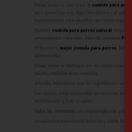
Dibaq Sense es una línea de
comida para perr
para garantizar una digestión óptima y el máxim
especialmente para aquellos con intolerancias a
Nuestra
comida para perros natural
incluye i
antioxidantes naturales. Además, contiene
Prot
Si buscas la
mejor comida para perros
, Dibaq
alimentación.
Dibaq Sense se distingue por su compromiso con i
salud y vitalidad de tu mascota.
Además, intentamos que los ingredientes sean d
Las recetas están elaboradas en nuestras propias
nutricionales y todo el sabor..
Todas las referencias son hipoalergénicas y tiene
La auténtica experiencia holística y 100% Natura