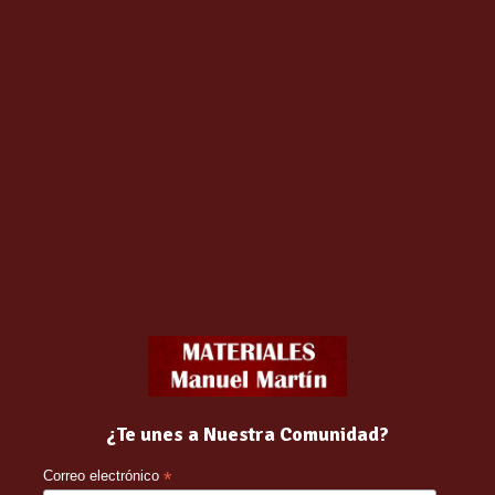
os
y gatos que destaca por su calidad y formulación natural. Este
o bienestar de tu mascota. Su receta hipoalergénica lo convierte
limentarias.
ngredientes de alta calidad, con carne fresca como fuente principa
ectores articulares (condroitina y glucosamina), plantas pre
 Sense es una opción ideal. También contamos con
comida húmed
ngredientes de primera calidad y recetas equilibradas, sin cereal
e proximidad para reducir la huella de carbono.
 cocinas, por lo que los ingredientes frescos no pierden la cadena
n protectores articulares.
¿Te unes a Nuestra Comunidad?
l que disfrutarán con los 5 sentidos.
Correo electrónico
*