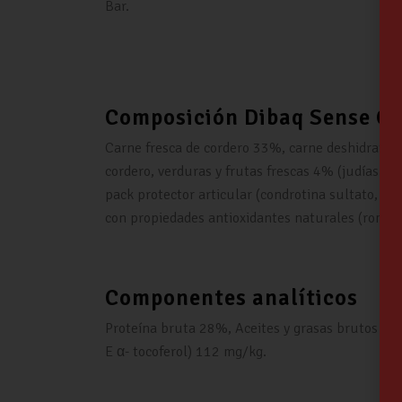
Bar.
Composición Dibaq Sense Gr
Carne fresca de cordero 33%, carne deshidratada
cordero, verduras y frutas frescas 4% (judías ve
pack protector articular (condrotina sultato, gl
con propiedades antioxidantes naturales (romero
Componentes analíticos
Proteína bruta 28%, Aceites y grasas brutos 17
E α- tocoferol) 112 mg/kg.