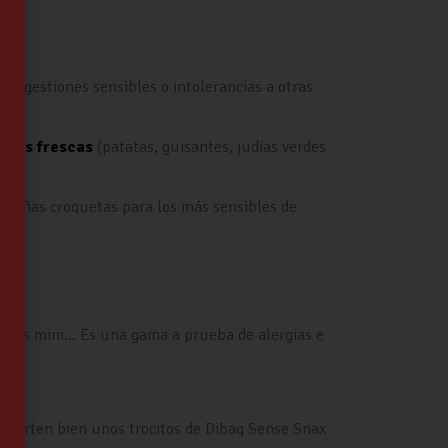
, digestiones sensibles o intolerancias a otras
duras frescas
(patatas, guisantes, judías verdes
queñas croquetas para los más sensibles de
 razas mini… Es una gama a prueba de alergias e
 porten bien unos trocitos de Dibaq Sense Snax