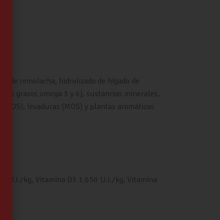
pa de remolacha, hidrolizado de hígado de
cidos grasos omega 3 y 6), sustancias minerales,
ina-FOS), levaduras (MOS) y plantas aromáticas
0 U.I./kg, Vitamina D3 1.650 U.I./kg, Vitamina