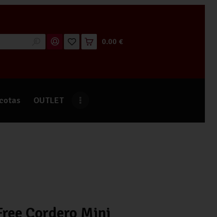
0.00 €
cotas
OUTLET
Free Cordero Mini