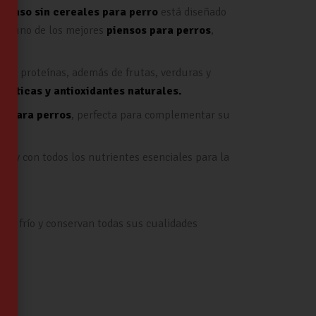
pienso sin cereales para perro
está diseñado
 en uno de los mejores
piensos para perros
,
l de proteínas, además de frutas, verduras y
bióticas y antioxidantes naturales.
a para perros
, perfecta para complementar su
es y con todos los nutrientes esenciales para la
 de frío y conservan todas sus cualidades