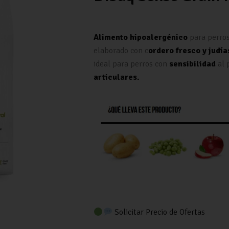
Alimento hipoalergénico
para perro
elaborado con c
ordero fresco y judía
ideal para perros con
sensibilidad
al 
articulares.
Solicitar Precio de Ofertas