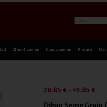
TIENDA
CATÁLOGOS
QUIÉNES SOMOS
CONTACTO
idad
Climatización
Construcción
Pintura
Mas
20.85
€
-
49.85
€
Dibaq Sense Grain 