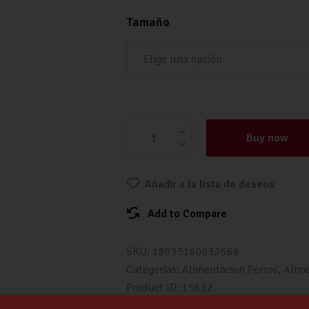
Tamaño
Dibaq Sense Grain Free Cordero 
Buy now
Añadir a la lista de deseos
Add to Compare
SKU:
18035160032668
Categorías:
Alimentacion Perros
,
Alim
Product ID:
15632