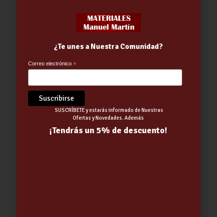
PINTURA ACRILICA ROJO
VIVO/FUEGO RAL 3000 SPRAY 400
¿Te unes a Nuestra Comunidad?
ML.QUILOSA (01-01-2026)
4.43
€
Correo electrónico
*
SUSCRÍBETE y estarás informado de Nuestras
Ofertas y Novedades. Además
¡Tendrás un 5% de descuento!