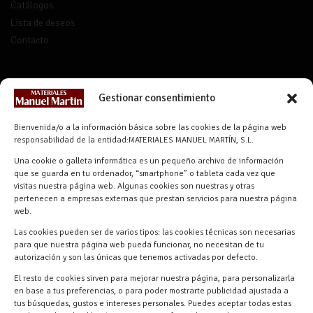
Catálogos
Lista de deseos
Contacto
CONTACTO
Gestionar consentimiento
info@materialesmanuelmartin.com
Bienvenida/o a la información básica sobre las cookies de la página web
921 57 52 29
responsabilidad de la entidad:MATERIALES MANUEL MARTÍN, S.L.
618 59 79 72 (Solo WhatsApp)
Una cookie o galleta informática es un pequeño archivo de información
Materiales Manuel Martín Ctra.
que se guarda en tu ordenador, “smartphone” o tableta cada vez que
Turégano-Navas de Oro, 47, 40280
visitas nuestra página web. Algunas cookies son nuestras y otras
pertenecen a empresas externas que prestan servicios para nuestra página
Navalmanzano, Segovia, ESPAÑA
web.
Las cookies pueden ser de varios tipos: las cookies técnicas son necesarias
para que nuestra página web pueda funcionar, no necesitan de tu
autorización y son las únicas que tenemos activadas por defecto.
El resto de cookies sirven para mejorar nuestra página, para personalizarla
en base a tus preferencias, o para poder mostrarte publicidad ajustada a
tus búsquedas, gustos e intereses personales. Puedes aceptar todas estas