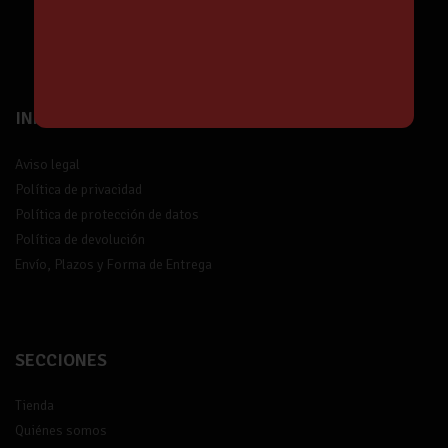
¡Suscríbete!
INFORMACIÓN
Aviso legal
Política de privacidad
Política de protección de datos
Política de devolución
Envío, Plazos y Forma de Entrega
SECCIONES
Tienda
Quiénes somos