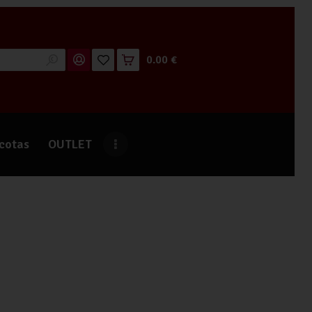
0.00 €
cotas
OUTLET