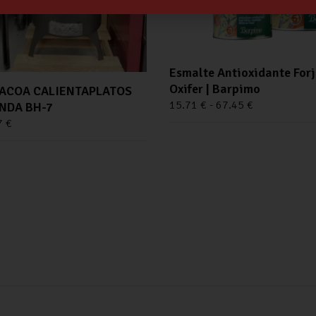
Esmalte Antioxidante For
Oxifer | Barpimo
ACOA CALIENTAPLATOS
15.71
€
-
67.45
€
NDA BH-7
7
€