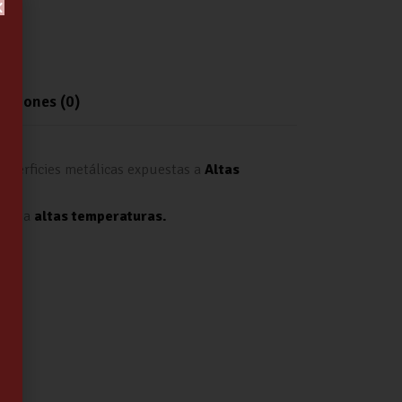
r
r
aciones (0)
 superficies metálicas expuestas a
Altas
idas a
altas
temperaturas.