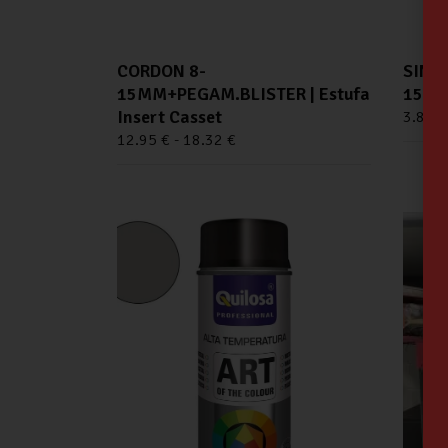
CORDON 8-
SINT
15MM+PEGAM.BLISTER | Estufa
1500
Insert Casset
3.85
€
12.95
€
-
18.32
€