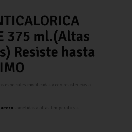
NTICALORICA
375 ml.(Altas
) Resiste hasta
PIMO
as especiales modificadas y con resistencias a
e
acero
sometidas a altas temperaturas.