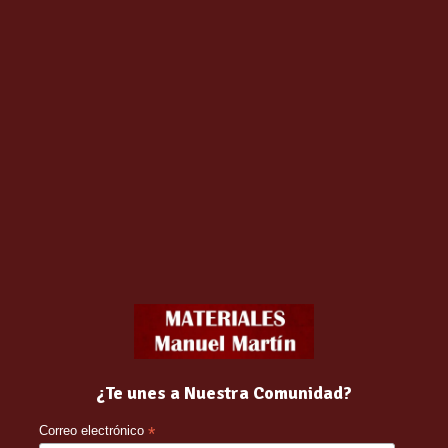
en estar lijadas, limpias, secas, libres de polvo, grasa, aceites y 
edad relativa ambiente inferior a 20%. Temperatura soporte supe
on buena renovación de aire, en capas delgadas, uniformes y bien 
so o ligeramente diluida (máximo 5%) con Diluyente Sintético de Se
isa fondo previo.
¿Te unes a Nuestra Comunidad?
ses abiertos o empezados.
Correo electrónico
*