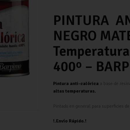
PINTURA A
NEGRO MATE 
Temperaturas
400º – BAR
Pintura
anti-calórica
a base de resin
altas temperaturas.
Pintado en general para superficies d
!.Envío Rápido.!