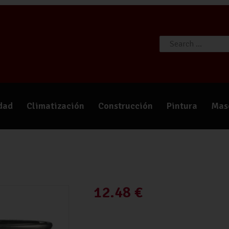
TIENDA
CATÁLOGOS
QUIÉNES SOMOS
CONTACTO
idad
Climatización
Construcción
Pintura
Mas
12.48
€