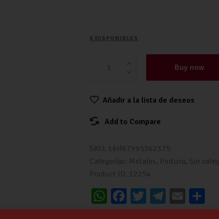
6 DISPONIBLES
Buy now
Añadir a la lista de deseos
Add to Compare
SKU:
18H67995362375
Categorías:
Metales
,
Pintura
,
Sin cate
Product ID:
12254
W
Fa
T
Te
E
C
h
ce
wi
le
m
o