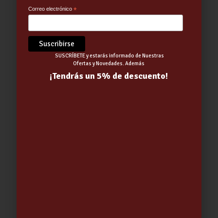
Correo electrónico
*
SUSCRÍBETE y estarás informado de Nuestras
Ofertas y Novedades. Además
¡Tendrás un 5% de descuento!
UNIFIX COLA MADERA BLANCA M-54
250gr-QUILOSA-…………
3.75
€