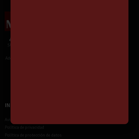
¿Te unes a Nuestra Comunidad?
SUSCRÍBETE y estarás informado de
Nuestras Ofertas y Novedades.
Además,
¡tendrás un 5% de descuento!
¡Suscríbete!
INFORMACIÓN
Aviso legal
Política de privacidad
Política de protección de datos