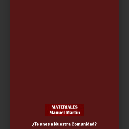
PINTURA ACRILICA MARRON
CHOCOLATE SPRAY 400 M
RAL8017.QUILOSA………..
4.43
€
¿Te unes a Nuestra Comunidad?