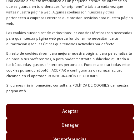
Una cookie o galleta informática es un pequeño archivo de información
Materiales Manuel Martín Ctra.
que se guarda en tu ordenador, “smartphone” o tableta cada vez que
Turégano-Navas de Oro, 47, 40280
visitas nuestra página web. Algunas cookies son nuestras y otras
pertenecen a empresas externas que prestan servicios para nuestra página
Navalmanzano, Segovia, ESPAÑA
web.
Las cookies pueden ser de varios tipos: las cookies técnicas son necesarias
para que nuestra página web pueda funcionar, no necesitan de tu
autorización y son las únicas que tenemos activadas por defecto.
El resto de cookies sirven para mejorar nuestra página, para personalizarla
en base a tus preferencias, o para poder mostrarte publicidad ajustada a
tus búsquedas, gustos e intereses personales. Puedes aceptar todas estas
cookies pulsando el botón ACEPTAR o configurarlas o rechazar su uso
clicando en el apartado CONFIGURACIÓN DE COOKIES.
Materiales Manuel Martín © 2026 |
Si quieres más información, consulta la POLÍTICA DE COOKIES de nuestra
Desarrollado por
Quick Click Spain S.L.
página web.
Aceptar
Denegar
Ver preferencias