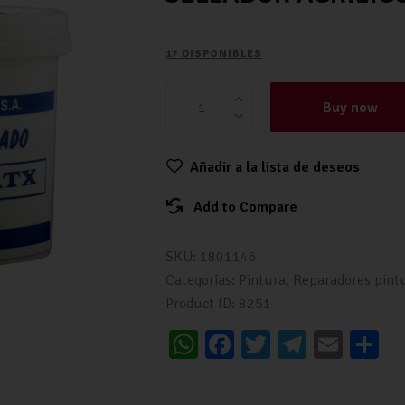
17 DISPONIBLES
Buy now
Añadir a la lista de deseos
Add to Compare
SKU:
1801146
Categorías:
Pintura
,
Reparadores pint
Product ID:
8251
W
Fa
T
Te
E
C
h
ce
wi
le
m
o
at
b
tt
gr
ai
m