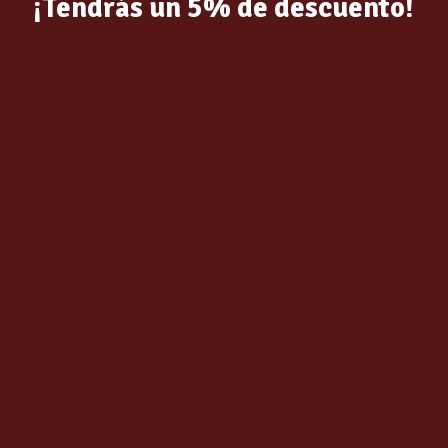
¡Tendrás un 5% de descuento!
Related products
LADOR PAINT MARKER
ROTULADOR PAINT MARK
FAREN 7gr (01-01-2026)
NEGRO FAREN 7gr (01-01-