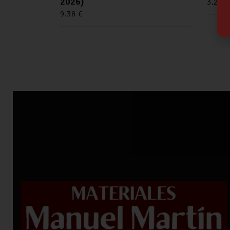
2026)
3.25
€
9.38
€