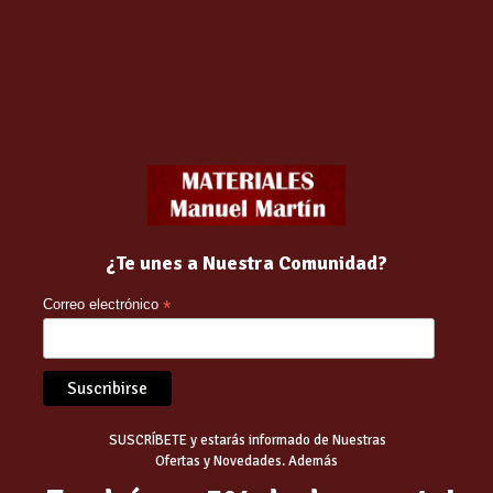
uevas y en soportes pintadas o en mal estado
regulación de la absorción del paramento
ansparente
ón del soporte. 12-20 m2/litro (diluido)
¿Te unes a Nuestra Comunidad?
Correo electrónico
*
SUSCRÍBETE y estarás informado de Nuestras
Ofertas y Novedades. Además