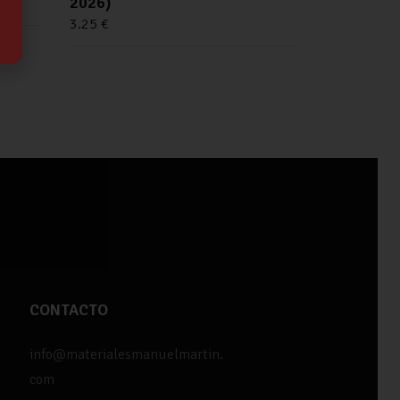
2026)
3.25
€
CONTACTO
info@materialesmanuelmartin.
com