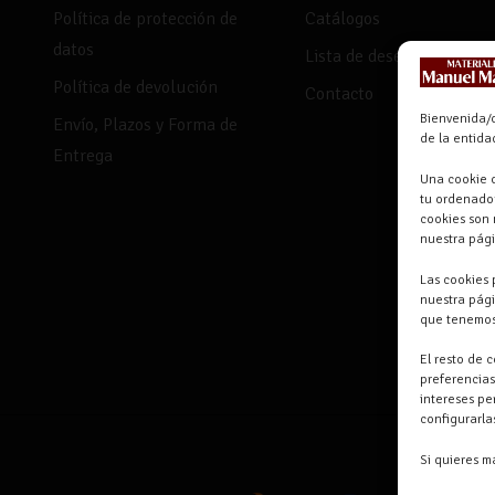
Política de protección de
Catálogos
datos
Lista de deseos
Política de devolución
Contacto
Bienvenida/o
Envío, Plazos y Forma de
de la entid
Entrega
Una cookie o
tu ordenador
cookies son 
nuestra pág
Las cookies 
nuestra pági
que tenemos
El resto de 
preferencias
intereses pe
configurarl
Si quieres m