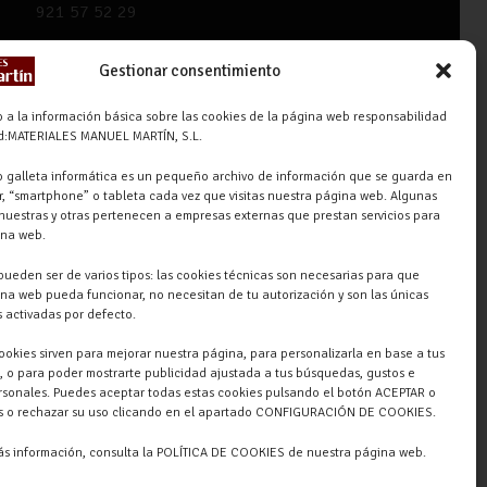
921 57 52 29
618 59 79 72 (Solo WhatsApp)
Gestionar consentimiento
Materiales Manuel Martín Ctra.
Turégano-Navas de Oro, 47,
 a la información básica sobre las cookies de la página web responsabilidad
ad:MATERIALES MANUEL MARTÍN, S.L.
40280 Navalmanzano, Segovia,
ESPAÑA
 galleta informática es un pequeño archivo de información que se guarda en
, “smartphone” o tableta cada vez que visitas nuestra página web. Algunas
nuestras y otras pertenecen a empresas externas que prestan servicios para
ina web.
pueden ser de varios tipos: las cookies técnicas son necesarias para que
na web pueda funcionar, no necesitan de tu autorización y son las únicas
 activadas por defecto.
cookies sirven para mejorar nuestra página, para personalizarla en base a tus
, o para poder mostrarte publicidad ajustada a tus búsquedas, gustos e
rsonales. Puedes aceptar todas estas cookies pulsando el botón ACEPTAR o
as o rechazar su uso clicando en el apartado CONFIGURACIÓN DE COOKIES.
ás información, consulta la POLÍTICA DE COOKIES de nuestra página web.