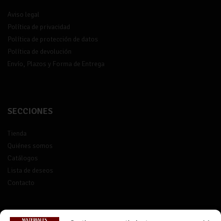
Aviso legal
Política de privacidad
Política de protección de datos
Política de devolución
Envío, Plazos y Forma de Entrega
SECCIONES
Tienda
Quiénes somos
Catálogos
Lista de deseos
Contacto
CONTACTO