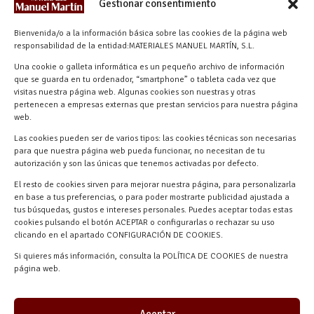
Gestionar consentimiento
info@materialesmanuelmartin.com
Bienvenida/o a la información básica sobre las cookies de la página web
921 57 52 29
responsabilidad de la entidad:MATERIALES MANUEL MARTÍN, S.L.
618 59 79 72 (Solo WhatsApp)
Una cookie o galleta informática es un pequeño archivo de información
Materiales Manuel Martín Ctra.
que se guarda en tu ordenador, “smartphone” o tableta cada vez que
Turégano-Navas de Oro, 47, 40280
visitas nuestra página web. Algunas cookies son nuestras y otras
pertenecen a empresas externas que prestan servicios para nuestra página
Navalmanzano, Segovia, ESPAÑA
web.
Las cookies pueden ser de varios tipos: las cookies técnicas son necesarias
para que nuestra página web pueda funcionar, no necesitan de tu
autorización y son las únicas que tenemos activadas por defecto.
El resto de cookies sirven para mejorar nuestra página, para personalizarla
en base a tus preferencias, o para poder mostrarte publicidad ajustada a
tus búsquedas, gustos e intereses personales. Puedes aceptar todas estas
cookies pulsando el botón ACEPTAR o configurarlas o rechazar su uso
clicando en el apartado CONFIGURACIÓN DE COOKIES.
Materiales Manuel Martín © 2026 |
Si quieres más información, consulta la POLÍTICA DE COOKIES de nuestra
Desarrollado por
Quick Click Spain S.L.
página web.
Aceptar