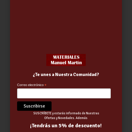
400ML.QUILOSA…………….
4.43
€
Out of stock
¿Te unes a Nuestra Comunidad?
Correo electrónico
*
SUSCRÍBETE y estarás informado de Nuestras
Ofertas y Novedades. Además
MARCADOR FLUORES. SPRAY VERDE
¡Tendrás un 5% de descuento!
500ML.QUILOSA (01-01-2026)