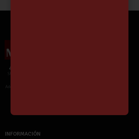
¿Te unes a Nuestra Comunidad?
SUSCRÍBETE y estarás informado de
Nuestras Ofertas y Novedades.
Además,
¡tendrás un 5% de descuento!
¡Suscríbete!
INFORMACIÓN