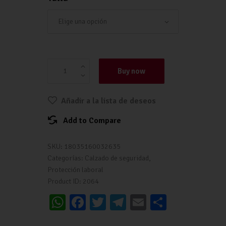
BOTA SEGURIDAD HEBILLA TORMES IR300 | 
cantidad
Buy now
Añadir a la lista de deseos
Add to Compare
SKU:
18035160032635
Categorías:
Calzado de seguridad
,
Protección laboral
Product ID:
2064
W
Fa
T
Te
E
C
h
ce
wi
le
m
o