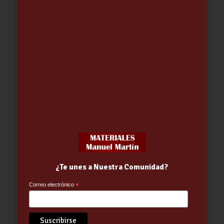
15.75
€
¿Te unes a Nuestra Comunidad?
Correo electrónico
*
Bota Hurón Trekking 2000 | Segarra
31.00
€