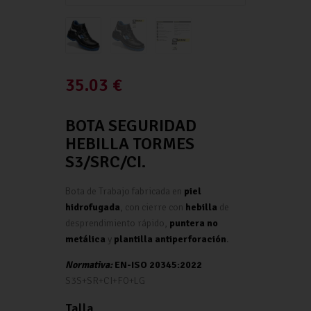
35.03
€
BOTA SEGURIDAD
HEBILLA TORMES
S3/SRC/CI.
Bota de Trabajo fabricada en
piel
hidrofugada
, con cierre con
hebilla
de
desprendimiento rápido,
puntera no
metálica
y
plantilla antiperforación
.
Normativa:
EN-ISO 20345:2022
S3S+SR+CI+FO+LG
Talla