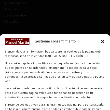
Quiénes somos
Catálogos
Lista de deseos
Contacto
CONTACTO
Gestionar consentimiento
info@materialesmanuelmartin.com
Bienvenida/o a la información básica sobre las cookies de la página web
921 57 52 29
responsabilidad de la entidad:MATERIALES MANUEL MARTÍN, S.L.
618 59 79 72 (Solo WhatsApp)
Una cookie o galleta informática es un pequeño archivo de información
que se guarda en tu ordenador, “smartphone” o tableta cada vez que
Materiales Manuel Martín Ctra.
visitas nuestra página web. Algunas cookies son nuestras y otras
Turégano-Navas de Oro, 47, 40280
pertenecen a empresas externas que prestan servicios para nuestra página
Navalmanzano, Segovia, ESPAÑA
web.
Las cookies pueden ser de varios tipos: las cookies técnicas son necesarias
para que nuestra página web pueda funcionar, no necesitan de tu
autorización y son las únicas que tenemos activadas por defecto.
El resto de cookies sirven para mejorar nuestra página, para personalizarla
en base a tus preferencias, o para poder mostrarte publicidad ajustada a