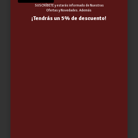
SUSCRÍBETE y estarás informado de Nuestras
Ofertas y Novedades. Además
¡Tendrás un 5% de descuento!
BOTA AGUA VERDE PRICEMASTOR |
DUNLOP
13.98
€