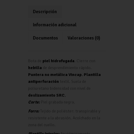
at
b
tt
gr
ai
m
s
o
er
a
l
p
Descripción
A
o
m
ar
Información adicional
p
k
tir
Documentos
Valoraciones (0)
p
Bota de
piel hidrofugada
. Cierre con
hebilla
de desprendimiento rápido.
Puntera no metálica Vincap.
Plantilla
antiperforación
textil. Suela de
poliuretano bidensidad con nivel de
deslizamiento SRC.
Corte:
Piel grabada negra.
Forro:
Tejido de poliéster: transpirable y
resistente a la abrasión. Acolchado en la
zona del cuello.
Plantilla interior:
Anatómicamente