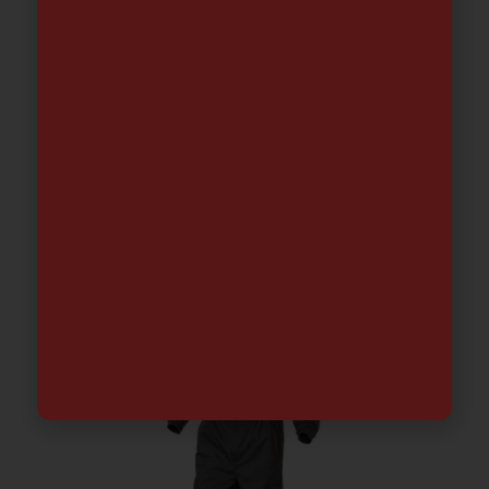
Parka Runway-Easyview alta
visibilidad Amarillo-Azul
41.95
€
-
49.43
€