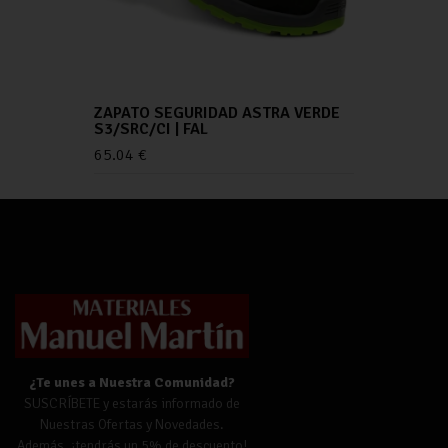
ZAPATO SEGURIDAD ASTRA VERDE
S3/SRC/CI | FAL
65.04
€
¿Te unes a Nuestra Comunidad?
SUSCRÍBETE y estarás informado de
Nuestras Ofertas y Novedades.
Además,
¡tendrás un 5% de descuento!