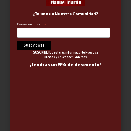
¿Te unes a Nuestra Comunidad?
Parka Helsinki2 Azul marino-Azul
rey
Correo electrónico
*
51.30
€
SUSCRÍBETE y estarás informado de Nuestras
Ofertas y Novedades. Además
¡Tendrás un 5% de descuento!