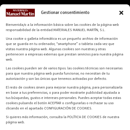
CONTACTO
Gestionar consentimiento
info@materialesmanuelmartin.com
Bienvenida/o a la información básica sobre las cookies de la página web
921 57 52 29
responsabilidad de la entidad:MATERIALES MANUEL MARTÍN, S.L.
618 59 79 72 (Solo WhatsApp)
Una cookie o galleta informática es un pequeño archivo de información
Materiales Manuel Martín Ctra.
que se guarda en tu ordenador, “smartphone” o tableta cada vez que
Turégano-Navas de Oro, 47, 40280
visitas nuestra página web. Algunas cookies son nuestras y otras
pertenecen a empresas externas que prestan servicios para nuestra página
Navalmanzano, Segovia, ESPAÑA
web.
Las cookies pueden ser de varios tipos: las cookies técnicas son necesarias
para que nuestra página web pueda funcionar, no necesitan de tu
autorización y son las únicas que tenemos activadas por defecto.
El resto de cookies sirven para mejorar nuestra página, para personalizarla
en base a tus preferencias, o para poder mostrarte publicidad ajustada a
tus búsquedas, gustos e intereses personales. Puedes aceptar todas estas
cookies pulsando el botón ACEPTAR o configurarlas o rechazar su uso
clicando en el apartado CONFIGURACIÓN DE COOKIES.
Materiales Manuel Martín © 2026 |
Si quieres más información, consulta la POLÍTICA DE COOKIES de nuestra
Desarrollado por
Quick Click Spain S.L.
página web.