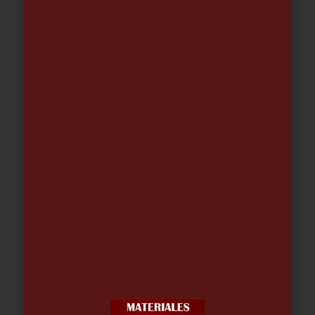
ZAPATO SEGURIDAD ATLAS VERDE
S3/SRC/CI | FAL
57.84
€
Out of stock