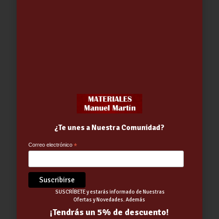
ESCOFINA FORMOL DE PLACA
¿Te unes a Nuestra Comunidad?
PLADUR AFT02300402
11.70
€
Correo electrónico
*
SUSCRÍBETE y estarás informado de Nuestras
Ofertas y Novedades. Además
¡Tendrás un 5% de descuento!