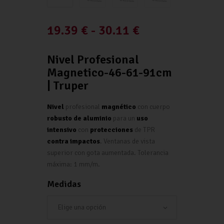
19.39
€
-
30.11
€
Nivel Profesional
Magnetico-46-61-91cm
| Truper
Nivel
profesional
magnético
con cuerpo
robusto de aluminio
para un
uso
intensivo
con
protecciones
de TPR
contra impactos
. Ventanas de vista
superior con gota aumentada. Tolerancia
máxima: 1 mm/m.
Medidas