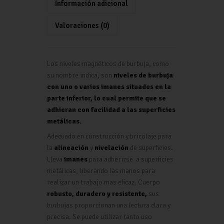
A
o
m
ar
Información adicional
p
k
tir
Valoraciones (0)
p
Los niveles magnéticos de burbuja, como
su nombre indica, son
niveles de burbuja
con uno o varios imanes situados en la
parte inferior, lo cual permite que se
adhieran con facilidad a las superficies
metálicas.
Adecuado en construcción y bricolaje para
la
alineación
y
nivelación
de superficies.
Lleva
imanes
para adherirse a superficies
metálicas, liberando las manos para
realizar un trabajo mas eficaz. Cuerpo
robusto, duradero y resistente,
sus
burbujas proporcionan una lectura clara y
precisa. Se puede utilizar tanto uso