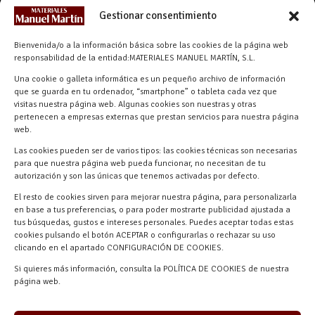
CONTACTO
Gestionar consentimiento
info@materialesmanuelmartin.com
Bienvenida/o a la información básica sobre las cookies de la página web
921 57 52 29
responsabilidad de la entidad:MATERIALES MANUEL MARTÍN, S.L.
618 59 79 72 (Solo WhatsApp)
Una cookie o galleta informática es un pequeño archivo de información
que se guarda en tu ordenador, “smartphone” o tableta cada vez que
Materiales Manuel Martín Ctra.
visitas nuestra página web. Algunas cookies son nuestras y otras
Turégano-Navas de Oro, 47, 40280
pertenecen a empresas externas que prestan servicios para nuestra página
Navalmanzano, Segovia, ESPAÑA
web.
Las cookies pueden ser de varios tipos: las cookies técnicas son necesarias
para que nuestra página web pueda funcionar, no necesitan de tu
autorización y son las únicas que tenemos activadas por defecto.
El resto de cookies sirven para mejorar nuestra página, para personalizarla
en base a tus preferencias, o para poder mostrarte publicidad ajustada a
tus búsquedas, gustos e intereses personales. Puedes aceptar todas estas
cookies pulsando el botón ACEPTAR o configurarlas o rechazar su uso
clicando en el apartado CONFIGURACIÓN DE COOKIES.
Materiales Manuel Martín © 2026 |
Si quieres más información, consulta la POLÍTICA DE COOKIES de nuestra
Desarrollado por
Quick Click Spain S.L.
página web.