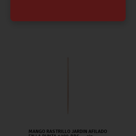
SIERRA CIRCULAR 235 mm 2000 W |
HITACHI
284.35
€
MANGO RASTRILLO JARDIN AFILADO