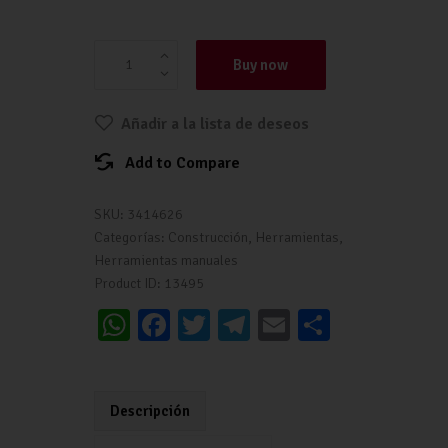
NIVEL PROFESIONAL MAGNETICO | TRUPER c
Buy now
Añadir a la lista de deseos
Add to Compare
SKU:
3414626
Categorías:
Construcción
,
Herramientas
,
Herramientas manuales
Product ID:
13495
W
Fa
T
Te
E
C
h
ce
wi
le
m
o
at
b
tt
gr
ai
m
s
o
er
a
l
p
Descripción