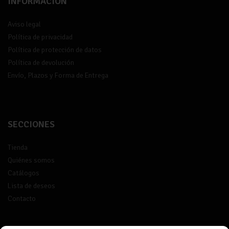
INFORMACIÓN
Aviso legal
Política de privacidad
Política de protección de datos
Política de devolución
Envío, Plazos y Forma de Entrega
SECCIONES
Tienda
Quiénes somos
Catálogos
Lista de deseos
Contacto