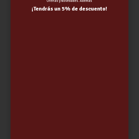
Ofertas y Novedades. Además
¡Tendrás un 5% de descuento!
Cubo PEDAL MILLENIUM
10.83
€
-
14.76
€