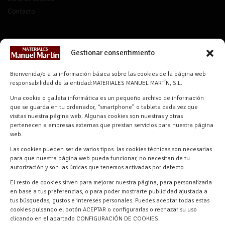
Contacto
CONTACTO
Gestionar consentimiento
info@materialesmanuelmartin.com
Bienvenida/o a la información básica sobre las cookies de la página web
921 57 52 29
responsabilidad de la entidad:MATERIALES MANUEL MARTÍN, S.L.
618 59 79 72 (Solo WhatsApp)
Una cookie o galleta informática es un pequeño archivo de información
Materiales Manuel Martín Ctra.
que se guarda en tu ordenador, “smartphone” o tableta cada vez que
Turégano-Navas de Oro, 47, 40280
visitas nuestra página web. Algunas cookies son nuestras y otras
pertenecen a empresas externas que prestan servicios para nuestra página
Navalmanzano, Segovia, ESPAÑA
web.
Las cookies pueden ser de varios tipos: las cookies técnicas son necesarias
para que nuestra página web pueda funcionar, no necesitan de tu
autorización y son las únicas que tenemos activadas por defecto.
El resto de cookies sirven para mejorar nuestra página, para personalizarla
en base a tus preferencias, o para poder mostrarte publicidad ajustada a
tus búsquedas, gustos e intereses personales. Puedes aceptar todas estas
cookies pulsando el botón ACEPTAR o configurarlas o rechazar su uso
clicando en el apartado CONFIGURACIÓN DE COOKIES.