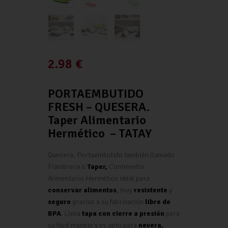
2.98
€
PORTAEMBUTIDO
FRESH – QUESERA.
Taper Alimentario
Hermético – TATAY
Quesera, Portaembutido también llamado
Fiambrera o
Taper,
Contenedor
Alimentario Hermético ideal para
conservar alimentos
, muy
resistente
y
seguro
gracias a su fabricación
libre de
BPA
. Lleva
tapa con cierre a presión
para
su fácil manejo y es apto para
nevera,