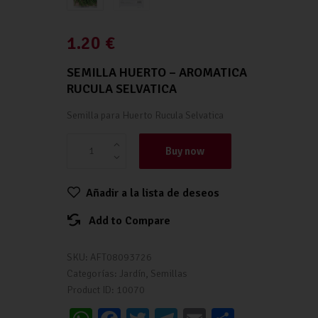
1.20
€
SEMILLA HUERTO – AROMATICA
RUCULA SELVATICA
Semilla para Huerto Rucula Selvatica
Buy now
Añadir a la lista de deseos
Add to Compare
SKU:
AFT08093726
Categorías:
Jardín
,
Semillas
Product ID:
10070