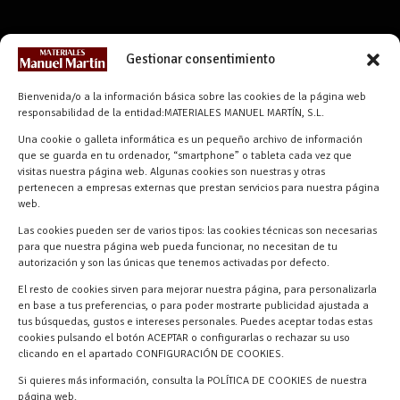
CONTACTO
Gestionar consentimiento
info@materialesmanuelmartin.com
Bienvenida/o a la información básica sobre las cookies de la página web
921 57 52 29
responsabilidad de la entidad:MATERIALES MANUEL MARTÍN, S.L.
618 59 79 72 (Solo WhatsApp)
Una cookie o galleta informática es un pequeño archivo de información
Materiales Manuel Martín Ctra.
que se guarda en tu ordenador, “smartphone” o tableta cada vez que
Turégano-Navas de Oro, 47, 40280
visitas nuestra página web. Algunas cookies son nuestras y otras
pertenecen a empresas externas que prestan servicios para nuestra página
Navalmanzano, Segovia, ESPAÑA
web.
Las cookies pueden ser de varios tipos: las cookies técnicas son necesarias
para que nuestra página web pueda funcionar, no necesitan de tu
autorización y son las únicas que tenemos activadas por defecto.
El resto de cookies sirven para mejorar nuestra página, para personalizarla
en base a tus preferencias, o para poder mostrarte publicidad ajustada a
tus búsquedas, gustos e intereses personales. Puedes aceptar todas estas
cookies pulsando el botón ACEPTAR o configurarlas o rechazar su uso
clicando en el apartado CONFIGURACIÓN DE COOKIES.
Materiales Manuel Martín © 2026 |
Si quieres más información, consulta la POLÍTICA DE COOKIES de nuestra
Desarrollado por
Quick Click Spain S.L.
página web.