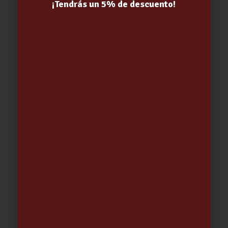
¡Tendrás un 5% de descuento!
REDUCTOR PH- LIQUIDO PISCINA 5L
12.55
€