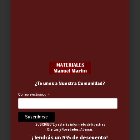
MONOMANDO DUCHA BOSTON
CROMO
60.14
€
93.17
€
Out of stock
¿Te unes a Nuestra Comunidad?
Correo electrónico
*
SUSCRÍBETE y estarás informado de Nuestras
Ofertas y Novedades. Además
¡Tendrás un 5% de descuento!