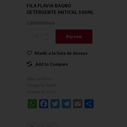
FILA FLAVIA BAGNO
DETERGENTE ANTICAL 500ML
1 DISPONIBLES
Buy now
Añadir a la lista de deseos
Add to Compare
SKU:
24F0014
Categoría:
Outlet
Product ID:
4255
W
Fa
T
Te
E
C
h
ce
wi
le
m
o
at
b
tt
gr
ai
m