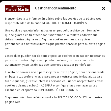
CONTACTO
Gestionar consentimiento
info@materialesmanuelmartin.com
Bienvenida/o a la información básica sobre las cookies de la página web
921 57 52 29
responsabilidad de la entidad:MATERIALES MANUEL MARTÍN, S.L.
618 59 79 72 (Solo WhatsApp)
Una cookie o galleta informática es un pequeño archivo de información
Materiales Manuel Martín Ctra.
que se guarda en tu ordenador, “smartphone” o tableta cada vez que
Turégano-Navas de Oro, 47, 40280
visitas nuestra página web. Algunas cookies son nuestras y otras
pertenecen a empresas externas que prestan servicios para nuestra página
Navalmanzano, Segovia, ESPAÑA
web.
Las cookies pueden ser de varios tipos: las cookies técnicas son necesarias
para que nuestra página web pueda funcionar, no necesitan de tu
autorización y son las únicas que tenemos activadas por defecto.
El resto de cookies sirven para mejorar nuestra página, para personalizarla
en base a tus preferencias, o para poder mostrarte publicidad ajustada a
tus búsquedas, gustos e intereses personales. Puedes aceptar todas estas
cookies pulsando el botón ACEPTAR o configurarlas o rechazar su uso
clicando en el apartado CONFIGURACIÓN DE COOKIES.
Materiales Manuel Martín © 2026 |
Si quieres más información, consulta la POLÍTICA DE COOKIES de nuestra
Desarrollado por
Quick Click Spain S.L.
página web.