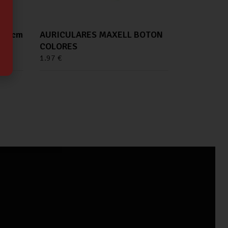
122cm
AURICULARES MAXELL BOTON
COLORES
1.97
€