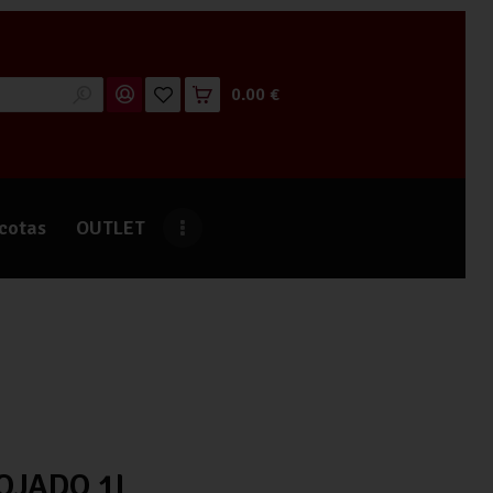
0.00 €
cotas
OUTLET
OJADO 1L