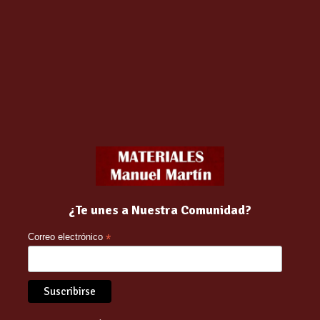
ano uniforme y continua de
WET
sobre una superficie limpia y se
¿Te unes a Nuestra Comunidad?
Correo electrónico
*
o con el mismo método.
uede ser necesaria una tercera mano para lograr el aspecto moja
 curado completo y la máxima protección del sellador se logra en 