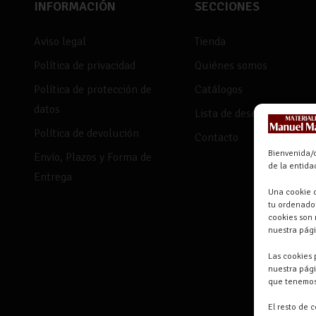
INFORMACIÓN
SECCIONES
Aviso legal
Tienda
Política de privacidad
Quiénes somos
Política de protección de
Catálogos
datos
Lista de deseos
Política de devolución
Contacto
Bienvenida/o
Envío, Plazos y Forma de
de la entid
Entrega
Una cookie o
tu ordenador
cookies son 
nuestra pág
Las cookies 
nuestra pági
que tenemos
El resto de 