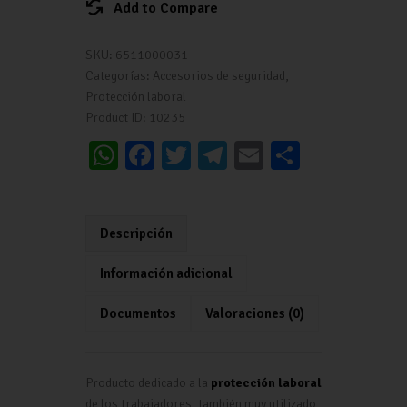
Add to Compare
SKU:
6511000031
Categorías:
Accesorios de seguridad
,
Protección laboral
Product ID:
10235
W
Fa
T
Te
E
C
h
ce
wi
le
m
o
at
b
tt
gr
ai
m
s
o
er
a
l
p
Descripción
A
o
m
ar
Información adicional
p
k
tir
Documentos
Valoraciones (0)
p
Producto dedicado a la
protección laboral
de los trabajadores, también muy utilizado