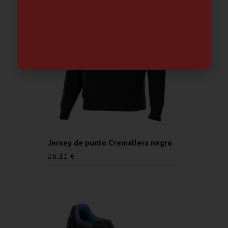
Jersey de punto Cremallera negro
28.11
€