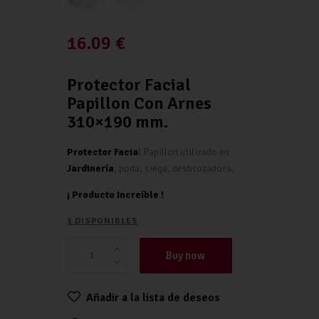
16.09
€
Protector Facial
Papillon Con Arnes
310×190 mm.
Protector Facia
l Papillon utilizado en
Jardinería
, poda, siega, desbrozadora.
¡ Producto Increíble !
1 DISPONIBLES
Buy now
Añadir a la lista de deseos