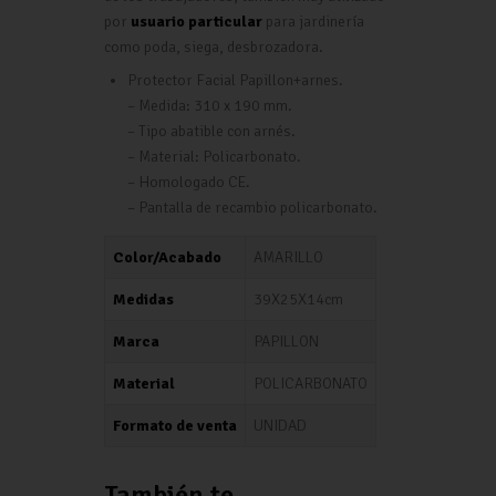
por
usuario particular
para jardinería
como poda, siega, desbrozadora.
Protector Facial Papillon+arnes.
– Medida: 310 x 190 mm.
– Tipo abatible con arnés.
– Material: Policarbonato.
– Homologado CE.
– Pantalla de recambio policarbonato.
Color/Acabado
AMARILLO
Medidas
39X25X14cm
Marca
PAPILLON
Material
POLICARBONATO
Formato de venta
UNIDAD
También te