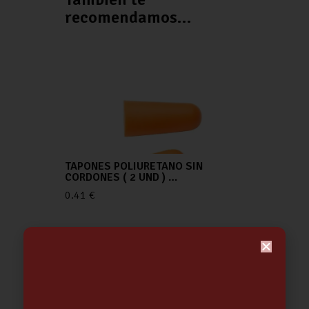
recomendamos…
TAPONES POLIURETANO SIN
CORDONES ( 2 UND ) …
0.41
€