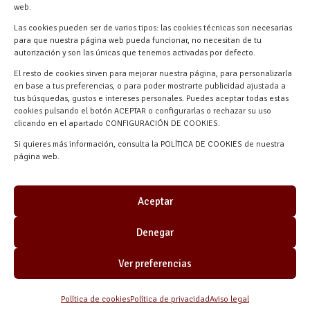
web.
Las cookies pueden ser de varios tipos: las cookies técnicas son necesarias
para que nuestra página web pueda funcionar, no necesitan de tu
autorización y son las únicas que tenemos activadas por defecto.
El resto de cookies sirven para mejorar nuestra página, para personalizarla
en base a tus preferencias, o para poder mostrarte publicidad ajustada a
tus búsquedas, gustos e intereses personales. Puedes aceptar todas estas
cookies pulsando el botón ACEPTAR o configurarlas o rechazar su uso
clicando en el apartado CONFIGURACIÓN DE COOKIES.
Materiales Manuel Martín © 2026 |
Si quieres más información, consulta la POLÍTICA DE COOKIES de nuestra
Desarrollado por
Quick Click Spain S.L.
página web.
Aceptar
Denegar
Ver preferencias
Política de cookies
Política de privacidad
Aviso legal