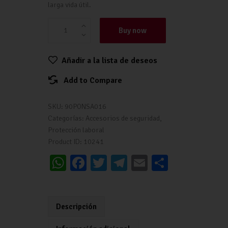
larga vida útil.
Buy now
Añadir a la lista de deseos
Add to Compare
SKU:
90PONSA016
Categorías:
Accesorios de seguridad
,
Protección laboral
Product ID:
10241
W
Fa
T
Te
E
C
h
ce
wi
le
m
o
at
b
tt
gr
ai
m
s
o
er
a
l
p
Descripción
A
o
m
ar