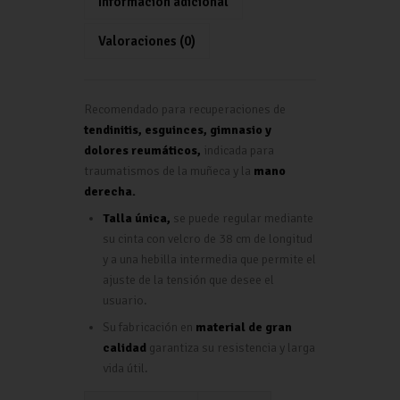
Información adicional
p
k
tir
Valoraciones (0)
p
Recomendado para recuperaciones de
tendinitis, esguinces, gimnasio y
dolores reumáticos,
indicada para
traumatismos de la muñeca y la
mano
derecha.
Talla única,
se puede regular mediante
su cinta con velcro de 38 cm de longitud
y a una hebilla intermedia que permite el
ajuste de la tensión que desee el
usuario.
Su fabricación en
material de gran
calidad
garantiza su resistencia y larga
vida útil.