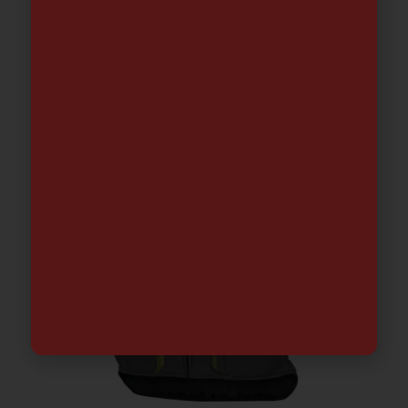
Polo M.Corta Bicolor Azul marino-
Amarillo flúor
13.82
€