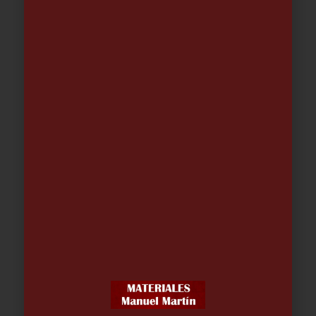
Guante Neotop Neopreno AlphaTec
| JOMIBA – 10
3.51
€