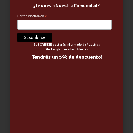
¿Te unes a Nuestra Comunidad?
Correo electrónico
*
SUSCRÍBETE y estarás informado de Nuestras
Ofertas y Novedades. Además
¡Tendrás un 5% de descuento!
LINTERNA LED FRONTAL
RECARGABLE 3 W -HEPOLUZ-
10.28
€