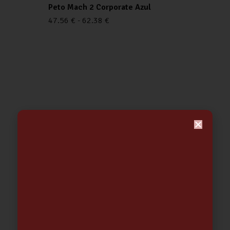
Peto Mach 2 Corporate Azul
47.56
€
-
62.38
€
Out of stock
CASCO OBRA POLIETILENO ZIRCON-
1 BLANCO-DTPLS-……..