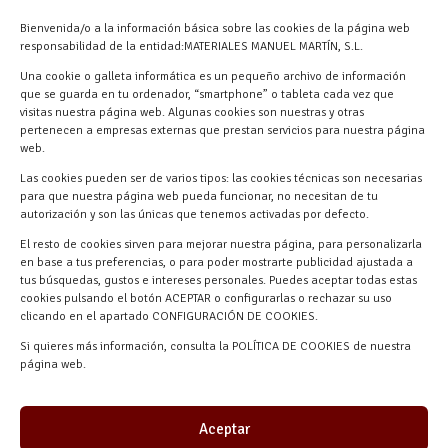
info@materialesmanuelmartin.com
Bienvenida/o a la información básica sobre las cookies de la página web
921 57 52 29
responsabilidad de la entidad:MATERIALES MANUEL MARTÍN, S.L.
618 59 79 72 (Solo WhatsApp)
Una cookie o galleta informática es un pequeño archivo de información
que se guarda en tu ordenador, “smartphone” o tableta cada vez que
Materiales Manuel Martín Ctra.
visitas nuestra página web. Algunas cookies son nuestras y otras
Turégano-Navas de Oro, 47, 40280
pertenecen a empresas externas que prestan servicios para nuestra página
Navalmanzano, Segovia, ESPAÑA
web.
Las cookies pueden ser de varios tipos: las cookies técnicas son necesarias
para que nuestra página web pueda funcionar, no necesitan de tu
autorización y son las únicas que tenemos activadas por defecto.
El resto de cookies sirven para mejorar nuestra página, para personalizarla
en base a tus preferencias, o para poder mostrarte publicidad ajustada a
tus búsquedas, gustos e intereses personales. Puedes aceptar todas estas
cookies pulsando el botón ACEPTAR o configurarlas o rechazar su uso
clicando en el apartado CONFIGURACIÓN DE COOKIES.
Materiales Manuel Martín © 2026 |
Si quieres más información, consulta la POLÍTICA DE COOKIES de nuestra
Desarrollado por
Quick Click Spain S.L.
página web.
Aceptar