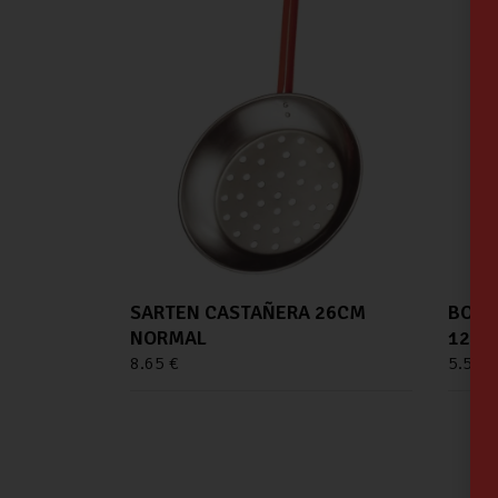
SARTEN CASTAÑERA 26CM
BOMB
NORMAL
12W 
8.65
€
5.56
€