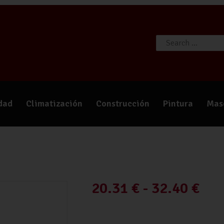
TIENDA
CATÁLOGOS
QUIÉNES SOMOS
CONTACTO
idad
Climatización
Construcción
Pintura
Mas
20.31
€
-
32.40
€