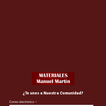
Producto:
tencia que ofrecen a nuestra paella, además de ser fáciles de us
comendamos…
¿Te unes a Nuestra Comunidad?
Correo electrónico
*