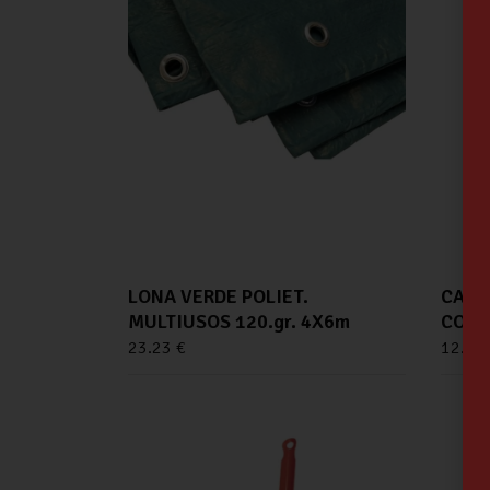
LONA VERDE POLIET.
CARG
MULTIUSOS 120.gr. 4X6m
COMP
23.23
€
12.39