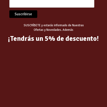
SUSCRÍBETE y estarás informado de Nuestras
Ofertas y Novedades. Además
¡Tendrás un 5% de descuento!
ADOR CEGASA MINI
BARBACOA BF-90 | FM
ACTO BLANCO
1,053.00
€
€