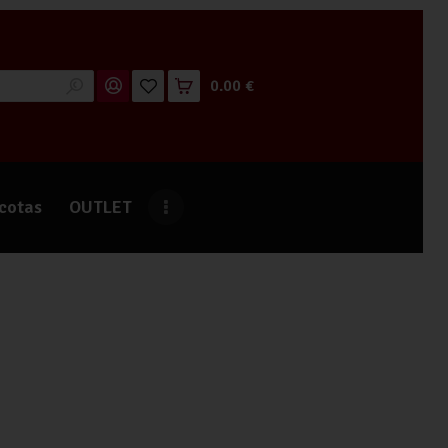
0.00 €
cotas
OUTLET