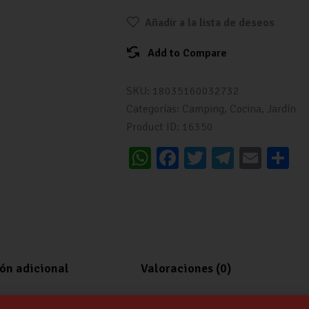
Añadir a la lista de deseos
Add to Compare
SKU:
18035160032732
Categorías:
Camping
,
Cocina
,
Jardín
Product ID:
16350
W
Fa
T
Te
E
C
h
ce
wi
le
m
o
at
b
tt
gr
ai
m
s
o
er
a
l
p
A
o
m
a
p
k
ti
ón adicional
Valoraciones (0)
p